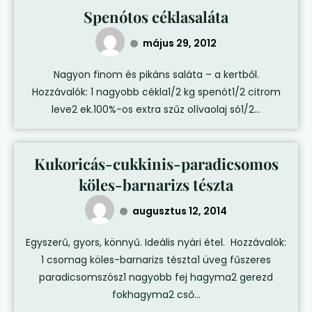
Spenótos céklasaláta
május 29, 2012
Nagyon finom és pikáns saláta – a kertből.
Hozzávalók: 1 nagyobb cékla1/2 kg spenót1/2 citrom
leve2 ek.100%-os extra szűz olívaolaj só1/2...
Kukoricás-cukkinis-paradicsomos
köles-barnarizs tészta
augusztus 12, 2014
Egyszerű, gyors, könnyű. Ideális nyári étel. Hozzávalók:
1 csomag köles-barnarizs tészta1 üveg fűszeres
paradicsomszósz1 nagyobb fej hagyma2 gerezd
fokhagyma2 cső...