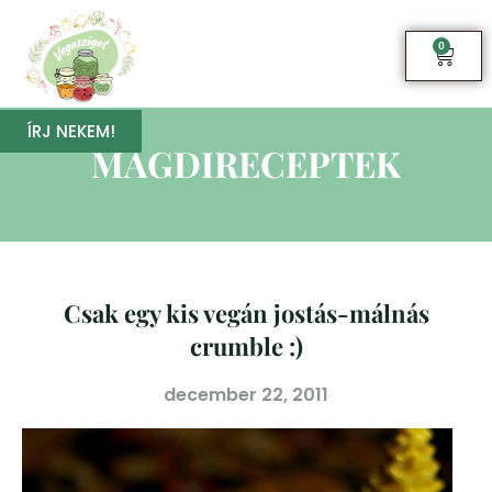
0
ÍRJ NEKEM!
MAGDIRECEPTEK
Csak egy kis vegán jostás-málnás
crumble :)
december 22, 2011