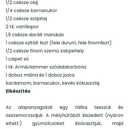
1/2 csésze olaj
1/4 csésze barnacukor
1/2 csésze szójatej
2 tk. vaníliapor
1,5 csésze darált mandula
1 csésze szitált liszt (fele durum, fele finomliszt)
1/2 csésze finom szemű zabpehely
1 csipet só
1 tk. Arm&Hammer szódabikarbóna
1 doboz málna és 1 doboz josta
kardamom, barnacukor, kevés kókuszolaj
Elkészítés
Az alapanyagokat egy tálba tesszük és
összemorzsoljuk. A mélyhűtőből kiszedett (nyáron
eltett:) gyümölcsöket kiolvasztjuk, majd