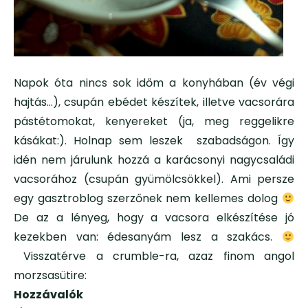
Napok óta nincs sok időm a konyhában (év végi
hajtás…), csupán ebédet készítek, illetve vacsorára
pástétomokat, kenyereket (ja, meg reggelikre
kásákat:). Holnap sem leszek szabadságon. Így
idén nem járulunk hozzá a karácsonyi nagycsaládi
vacsorához (csupán gyümölcsökkel). Ami persze
egy gasztroblog szerzőnek nem kellemes dolog
De az a lényeg, hogy a vacsora elkészítése jó
kezekben van: édesanyám lesz a szakács.
Visszatérve a crumble-ra, azaz finom angol
morzsasütire:
Hozzávalók