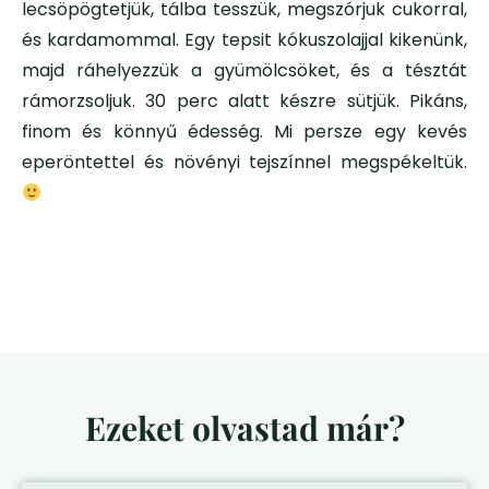
lecsöpögtetjük, tálba tesszük, megszórjuk cukorral,
és kardamommal. Egy tepsit kókuszolajjal kikenünk,
majd ráhelyezzük a gyümölcsöket, és a tésztát
rámorzsoljuk. 30 perc alatt készre sütjük. Pikáns,
finom és könnyű édesség. Mi persze egy kevés
eperöntettel és növényi tejszínnel megspékeltük.
Ezeket olvastad már?