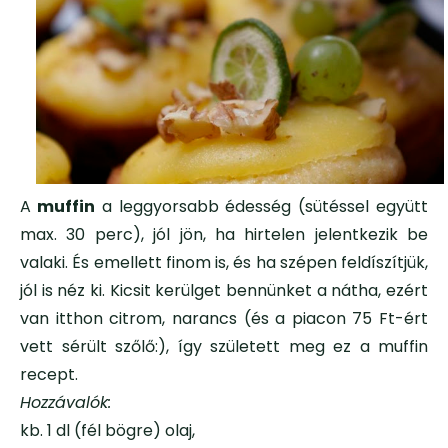
A
muffin
a leggyorsabb édesség (sütéssel együtt
max. 30 perc), jól jön, ha hirtelen jelentkezik be
valaki. És emellett finom is, és ha szépen feldíszítjük,
jól is néz ki. Kicsit kerülget bennünket a nátha, ezért
van itthon citrom, narancs (és a piacon 75 Ft-ért
vett sérült szőlő:), így született meg ez a muffin
recept.
Hozzávalók:
kb. 1 dl (fél bögre) olaj,