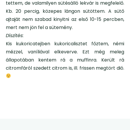
tettem, de valamilyen sütésálló lekvár is megfelelő.
Kb. 20 percig, közepes lángon sütöttem. A sütő
ajtaját nem szabad kinyitni az első 10-15 percben,
mert nem jön fel a sütemény.
Díszítés:
Kis kukoricatejben kukoricalisztet főztem, némi
mézzel, vaníliával elkeverve. Ezt még meleg
állapotában kentem rá a muffinra. Került rá
citromfáról szedett citrom is, ill. frissen megtört dió.