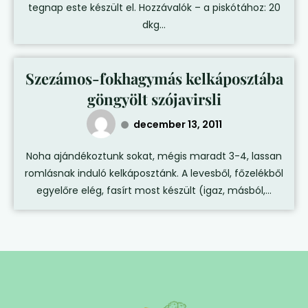
tegnap este készült el. Hozzávalók – a piskótához: 20
dkg...
Szezámos-fokhagymás kelkáposztába
göngyölt szójavirsli
december 13, 2011
Noha ajándékoztunk sokat, mégis maradt 3-4, lassan
romlásnak induló kelkáposztánk. A levesből, főzelékből
egyelőre elég, fasírt most készült (igaz, másból,...