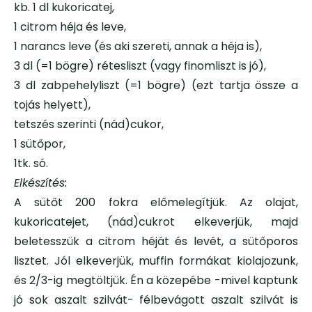
kb. 1 dl kukoricatej,
1 citrom héja és leve,
1 narancs leve (és aki szereti, annak a héja is),
3 dl (=1 bögre) rétesliszt (vagy finomliszt is jó),
3 dl zabpehelyliszt (=1 bögre) (ezt tartja össze a
tojás helyett),
tetszés szerinti (nád)cukor,
1 sütőpor,
1tk. só.
Elkészítés:
A sütőt 200 fokra előmelegítjük. Az olajat,
kukoricatejet, (nád)cukrot elkeverjük, majd
beletesszük a citrom héját és levét, a sütőporos
lisztet. Jól elkeverjük, muffin formákat kiolajozunk,
és 2/3-ig megtöltjük. Én a közepébe -mivel kaptunk
jó sok aszalt szilvát- félbevágott aszalt szilvát is