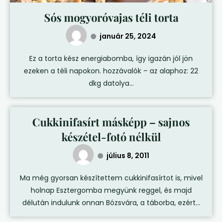
Sós mogyoróvajas téli torta
január 25, 2024
Ez a torta kész energiabomba, így igazán jól jön
ezeken a téli napokon. hozzávalók – az alaphoz: 22
dkg datolya...
Cukkinifasírt másképp – sajnos
készétel-fotó nélkül
július 8, 2011
Ma még gyorsan készítettem cukkinifasírtot is, mivel
holnap Esztergomba megyünk reggel, és majd
délután indulunk onnan Bózsvára, a táborba, ezért...