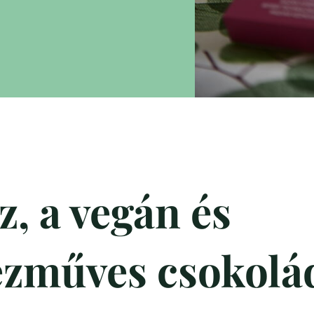
, a vegán és
ézműves csokolá