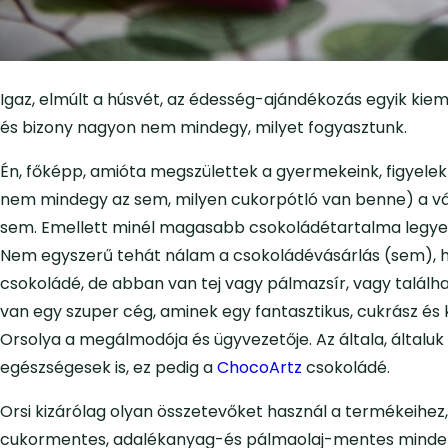
Igaz, elmúlt a húsvét, az édesség-ajándékozás egyik kieme
és bizony nagyon nem mindegy, milyet fogyasztunk.
Én, főképp, amióta megszülettek a gyermekeink, figyele
nem mindegy az sem, milyen cukorpótló van benne) a vás
sem. Emellett minél magasabb csokoládétartalma legyen
Nem egyszerű tehát nálam a csokoládévásárlás (sem), h
csokoládé, de abban van tej vagy pálmazsír, vagy talál
van egy szuper cég, aminek egy fantasztikus, cukrász 
Orsolya a megálmodója és ügyvezetője. Az általa, általu
egészségesek is, ez pedig a
ChocoArtz
csokoládé.
Orsi kizárólag olyan összetevőket használ a termékeihez
cukormentes, adalékanyag-és pálmaolaj-mentes minde