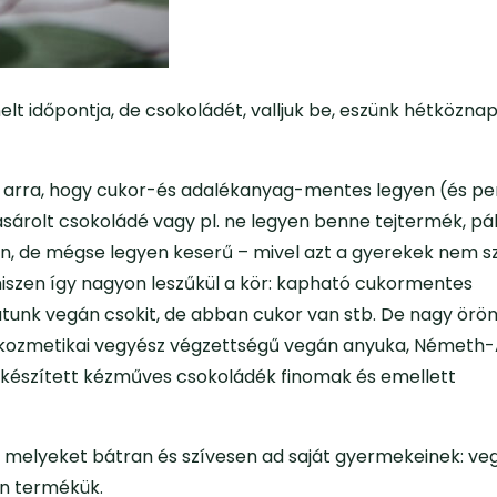
lt időpontja, de csokoládét, valljuk be, eszünk hétköznap
k arra, hogy cukor-és adalékanyag-mentes legyen (és pe
árolt csokoládé vagy pl. ne legyen benne tejtermék, pá
, de mégse legyen keserű – mivel azt a gyerekek nem sz
iszen így nagyon leszűkül a kör: kapható cukormentes
hatunk vegán csokit, de abban cukor van stb. De nagy ö
és kozmetikai vegyész végzettségű vegán anyuka, Német
k készített kézműves csokoládék finomak és emellett
, melyeket bátran és szívesen ad saját gyermekeinek: ve
n termékük.