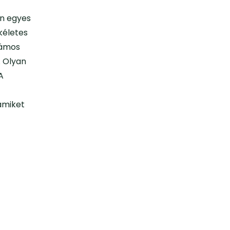
en egyes
kéletes
zámos
. Olyan
A
amiket