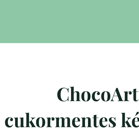
ChocoArtz
cukormentes k