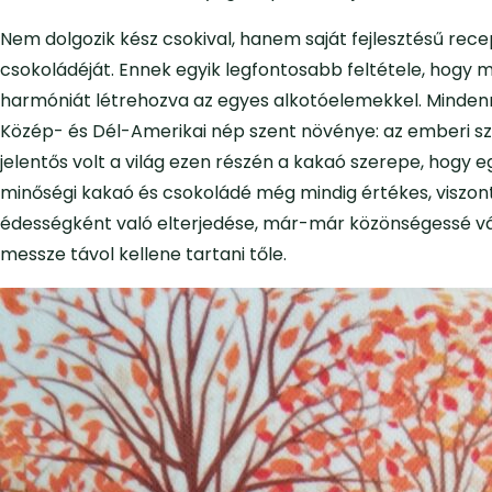
Nem dolgozik kész csokival, hanem saját fejlesztésű recep
csokoládéját. Ennek egyik legfontosabb feltétele, hogy 
harmóniát létrehozva az egyes alkotóelemekkel. Mindenn
Közép- és Dél-Amerikai nép szent növénye: az emberi sz
jelentős volt a világ ezen részén a kakaó szerepe, hogy 
minőségi kakaó és csokoládé még mindig értékes, viszon
édességként való elterjedése, már-már közönségessé vá
messze távol kellene tartani tőle.