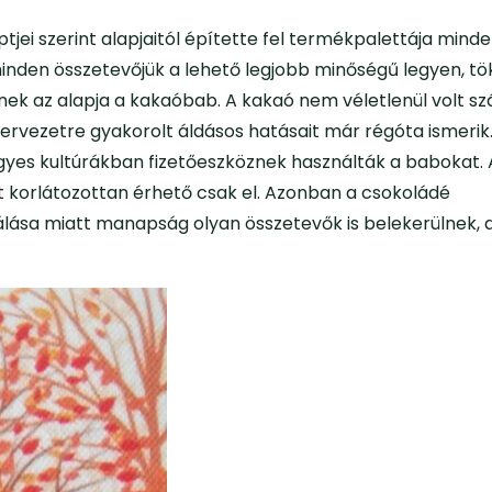
tjei szerint alapjaitól építette fel termékpalettája mind
minden összetevőjük a lehető legjobb minőségű legyen, tö
ek az alapja a kakaóbab. A kakaó nem véletlenül volt s
ervezetre gyakorolt áldásos hatásait már régóta ismerik
egyes kultúrákban fizetőeszköznek használták a babokat. 
t korlátozottan érhető csak el. Azonban a csokoládé
lása miatt manapság olyan összetevők is belekerülnek, 