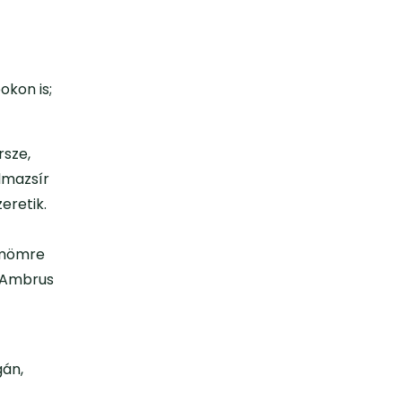
okon is;
rsze,
lmazsír
eretik.
römömre
h-Ambrus
gán,