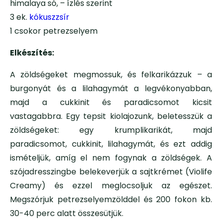
himalaya só, – ízlés szerint
3 ek.
kókuszzsír
1 csokor petrezselyem
Elkészítés:
A zöldségeket megmossuk, és felkarikázzuk – a
burgonyát és a lilahagymát a legvékonyabban,
majd a cukkinit és paradicsomot kicsit
vastagabbra. Egy tepsit kiolajozunk, beletesszük a
zöldségeket: egy krumplikarikát, majd
paradicsomot, cukkinit, lilahagymát, és ezt addig
ismételjük, amíg el nem fogynak a zöldségek. A
szójadresszingbe belekeverjük a sajtkrémet (Violife
Creamy) és ezzel meglocsoljuk az egészet.
Megszórjuk petrezselyemzölddel és 200 fokon kb.
30-40 perc alatt összesütjük.