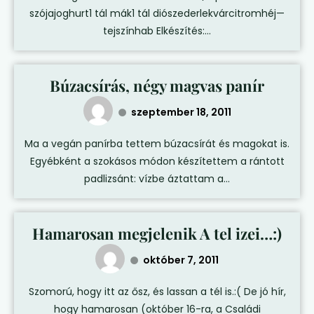
szójajoghurt1 tál mák1 tál diószederlekvárcitromhéj—
tejszínhab Elkészítés:...
Búzacsírás, négy magvas panír
szeptember 18, 2011
Ma a vegán panírba tettem búzacsírát és magokat is.
Egyébként a szokásos módon készítettem a rántott
padlizsánt: vízbe áztattam a...
Hamarosan megjelenik A tel izei…:)
október 7, 2011
Szomorú, hogy itt az ősz, és lassan a tél is.:( De jó hír,
hogy hamarosan (október 16-ra, a Családi