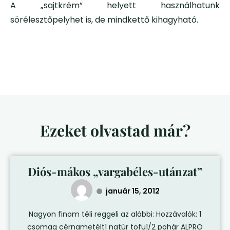
A „sajtkrém” helyett használhatunk
sörélesztőpelyhet is, de mindkettő kihagyható.
Ezeket olvastad már?
Diós-mákos „vargabéles-utánzat”
január 15, 2012
Nagyon finom téli reggeli az alábbi: Hozzávalók: 1
csomag cérnametélt1 natúr tofu1/2 pohár ALPRO