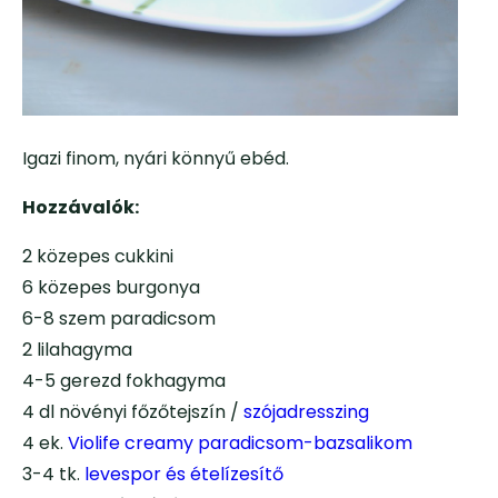
Igazi finom, nyári könnyű ebéd.
Hozzávalók:
2 közepes cukkini
6 közepes burgonya
6-8 szem paradicsom
2 lilahagyma
4-5 gerezd fokhagyma
4 dl növényi főzőtejszín /
szójadresszing
4 ek.
Violife creamy paradicsom-bazsalikom
3-4 tk.
levespor és ételízesítő