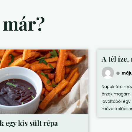
d már?
A tél íze,
máju
Napok óta méze
érzek magam k
jóvoltából egy
mézeskalácsos 
k egy kis sült répa