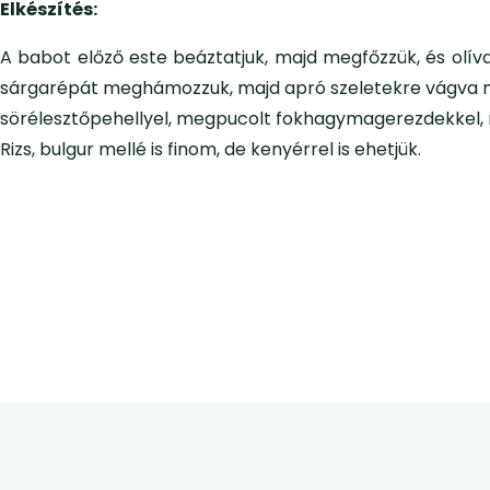
Elkészítés:
A babot előző este beáztatjuk, majd megfőzzük, és olívaol
sárgarépát meghámozzuk, majd apró szeletekre vágva megpá
sörélesztőpehellyel, megpucolt fokhagymagerezdekkel, m
Rizs, bulgur mellé is finom, de kenyérrel is ehetjük.