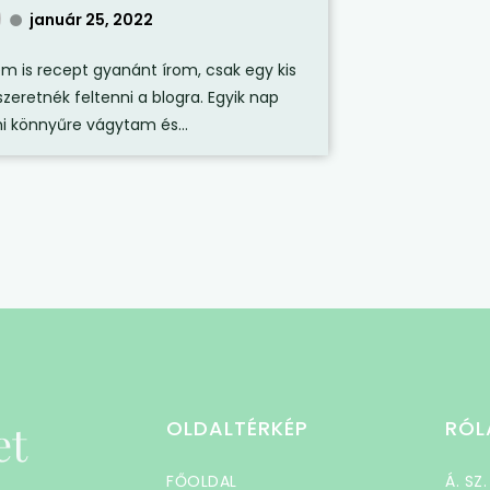
január 25, 2022
em is recept gyanánt írom, csak egy kis
szeretnék feltenni a blogra. Egyik nap
i könnyűre vágytam és...
et
OLDALTÉRKÉP
RÓL
FŐOLDAL
Á. SZ.