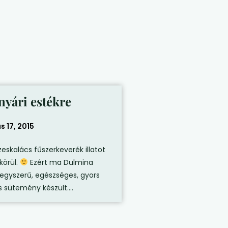
 nyári estékre
s 17, 2015
skalács fűszerkeverék illatot
örül.
Ezért ma Dulmina
 egyszerű, egészséges, gyors
sütemény készült....