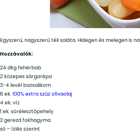
Egyszerű, nagyszerű téli saláta. Hidegen és melegen is n
Hozzávalók:
24 dkg fehérbab
2 közepes sárgarépa
3-4 levél bazsalikom
6 ek.
100% extra szűz olívaolaj
4 ek. víz
1 ek. sörélesztőpehely
2 gerezd fokhagyma
só – ízlés szerint