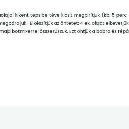
ajjal kikent tepsibe téve kicsit megpirítjuk (kb. 5 perc 
roljuk. Elkészítjük az öntetet: 4 ek. olajat elkeverjük 
ajd botmixerrel összezúzzuk. Ezt öntjük a babra és répá