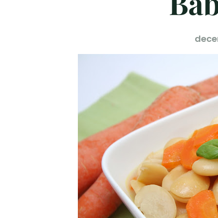
Bab
dece