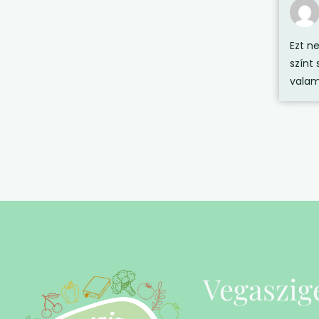
Ezt n
színt 
valam
Vegaszig