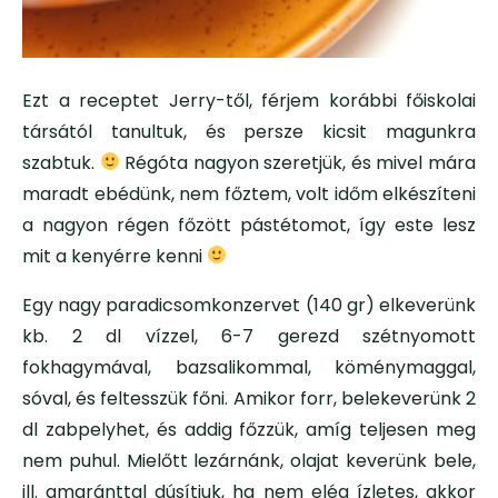
Ezt a receptet Jerry-től, férjem korábbi főiskolai
társától tanultuk, és persze kicsit magunkra
szabtuk.
Régóta nagyon szeretjük, és mivel mára
maradt ebédünk, nem főztem, volt időm elkészíteni
a nagyon régen főzött pástétomot, így este lesz
mit a kenyérre kenni
Egy nagy paradicsomkonzervet (140 gr) elkeverünk
kb. 2 dl vízzel, 6-7 gerezd szétnyomott
fokhagymával, bazsalikommal, köménymaggal,
sóval, és feltesszük főni. Amikor forr, belekeverünk 2
dl zabpelyhet, és addig főzzük, amíg teljesen meg
nem puhul. Mielőtt lezárnánk, olajat keverünk bele,
ill. amaránttal dúsítjuk, ha nem elég ízletes, akkor