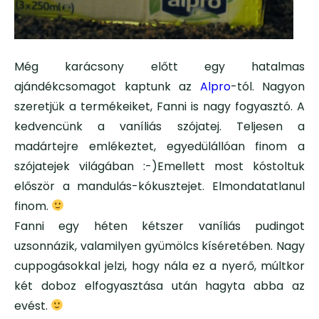
Még karácsony előtt egy hatalmas
ajándékcsomagot kaptunk az
Alpro
-tól. Nagyon
szeretjük a termékeiket, Fanni is nagy fogyasztó. A
kedvencünk a vaníliás szójatej. Teljesen a
madártejre emlékeztet, egyedülállóan finom a
szójatejek világában :-)Emellett most kóstoltuk
először a mandulás-kókusztejet. Elmondatatlanul
finom.
Fanni egy héten kétszer vaníliás pudingot
uzsonnázik, valamilyen gyümölcs kíséretében. Nagy
cuppogásokkal jelzi, hogy nála ez a nyerő, múltkor
két doboz elfogyasztása után hagyta abba az
evést.