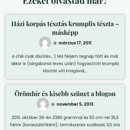
Ezeket olvastad már?
Házi korpás tésztás krumplis tészta –
másképp
március 17, 2011
A chili csak díszítés…:) Ma férjem tegnap főtt és már
akkor is (sárgaborsó leves után) fogyasztott krumplis
tésztát vitt magával,...
Örömhír és kisebb szünet a blogon
november 5, 2013
2013. október 29-én 2380 grammal és 50 cm-rel 35,5
hétre (koraszülöttként), természetes szüléssel, 3,5 óra