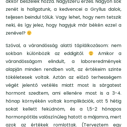
akkor beszélek hozzá. Nagyszerű érzés. Nagyon sok
zenét is hallgatunk, a kedvencei a Gryllus dalok,
teljesen beindul tőlük. Vagy lehet, hogy nem tetszik
neki, és így jelez, hogy hagyjuk már békén ezzel a
zenével?
Szóval, a várandósság alatti táplálkozásom: nem
sokban különbözik az eddigitől.
Amikor a
várandósságom elindult, a laboreredmények
alapján minden rendben volt, az értékeim szinte
tökéletesek voltak. Aztán az előző terhességem
végét jelentő vetélés miatt most is sárgatest
hormont szedtem, ami ellenére most is a 3-4.
hónap környékén voltak komplikációk, ott 5 hétig
sokat kellett feküdnöm, és a 1,5-2 hónapos
hormonpótlás valószínűleg hatott a májamra, mert
azok az értékek romlottak. (Terveztem egy