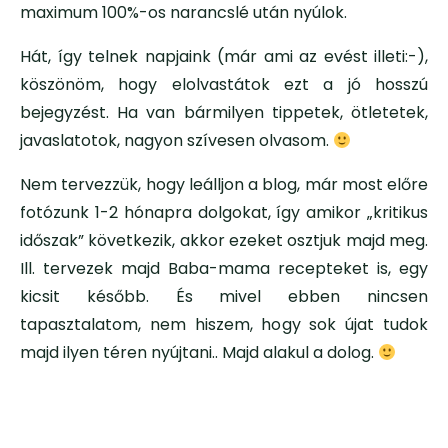
maximum 100%-os narancslé után nyúlok.
Hát, így telnek napjaink (már ami az evést illeti:-),
köszönöm, hogy elolvastátok ezt a jó hosszú
bejegyzést. Ha van bármilyen tippetek, ötletetek,
javaslatotok, nagyon szívesen olvasom.
Nem tervezzük, hogy leálljon a blog, már most előre
fotózunk 1-2 hónapra dolgokat, így amikor „kritikus
időszak” következik, akkor ezeket osztjuk majd meg.
Ill. tervezek majd Baba-mama recepteket is, egy
kicsit később. És mivel ebben nincsen
tapasztalatom, nem hiszem, hogy sok újat tudok
majd ilyen téren nyújtani.. Majd alakul a dolog.