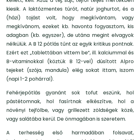
kellett, kell. Azaz a tej, sajt, tejföl teljes mértékben
kiesik. A laktózmentes túrót, natúr joghurtot, és a
(házi) tojást volt, hogy megkívántam, vagy
megkívánom, ezeket kb. havonta fogyasztom, kis
adagban (kb. egyszer), de utána megint elvagyok
nélkülük. A B 12 pótlás tűnt az egyik kritikus pontnak.
Ezért ezt „tablettában vittem be”, ill. kalciummal és
B-vitaminokkal (köztük B 12-vel) dúsított Alpro
tejeket (szója, mandula) elég sokat ittam, iszom
(napi 1-2 pohárral).
Fehérjepótlás gyanánt sok tofut eszünk, hol
pástétomnak, hol fasírtnak elkészítve, hol a
növényi tejfölbe, vagy grillezett zöldségek közé,
vagy salátába kerül. De önmagában is szeretem.
A terhesség első harmadában folsavat,