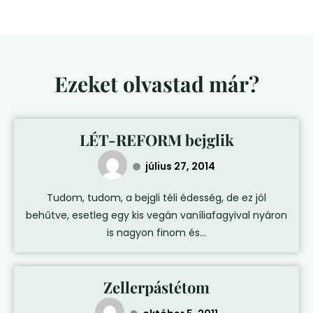
Ezeket olvastad már?
LÉT-REFORM bejglik
július 27, 2014
Tudom, tudom, a bejgli téli édesség, de ez jól
behűtve, esetleg egy kis vegán vaníliafagyival nyáron
is nagyon finom és...
Zellerpástétom