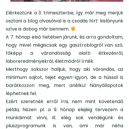
Elérkeztünk a 3. trimeszterbe, így már meg merjük
osztani a blog olvasóival is a csodás hírt: kislányunk
szíve is dobog már bennem.
A 7. hónap első hetében járunk, és arra gondoltam,
hogy mivel mégiscsak egy gasztroblogról van szó,
főképp a várandósság alatti étkezésről,
laboreredményekről, életmódról írnék.
Merthogy sokszor halljuk, hogy aki várandós, az
minimum sajtot, tejet egyen-igyon, de a hússal is
barátkozzon meg, mert anélkül hiányállapotok
léphetnek fel.
Ezért szeretnék erről írni, nem mint követendő
példa, hiszen pl. a 9. hónap elejéig tervezem a
munkáimat vinni, ill. elég sok vendégünk és
pluszprogramunk is van, ami már néha