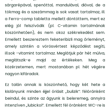
sárgarépával, spenóttal, mandulával, dióval, de a
tökmag és a szezámmag is sok vasat tartalmaz, ill.
a Ferro-comp tabletta mellett döntöttem, mert ez
elég jól felszívódik (pl. C-vitamin tartalmának
köszönhetően), és nem okoz székrekedést sem.
Emellett beszereztem feketeribizli mag őrleményt,
amely szintén a vörösvértest képződést segíti,
ill.sok -vitamint tartalmaz. Meglátjuk pár hét múlva,
meglátszik-e majd az értékeken. Meg a
közérzetemen, mert mostanában pl. hét végére
nagyon kifáradok.
Ez talán annak is köszönhető, hogy két hete a
kislányunk minden éjjel óriásit „bulizik”: félóránként
beindul, és szinte az ágyunk is beleremeg, annyira
intenzíven „lubickol”. Emellett fél óránként WC-re is