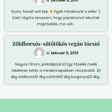
október 5, 2011
Gyors, faradt esti kep
Egyik mindenünk a zeller :).
Ezért régóta tervezem, hogy pástétomot készítek
majd belőle, ma volt...
Zöldborsós-sütőtökös vegán tócsni
február 11, 2013
Nagyon finom, próbáljátok ki! Egy főzelék mellé
tökéletes feltét a mindennapokban. Hozzávalók: 20
dkg zöldborsó10 dkg sütőtök10 dkg burgonya20 dkg...