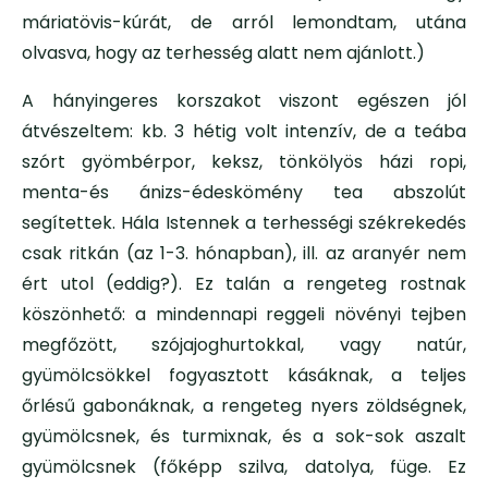
máriatövis-kúrát, de arról lemondtam, utána
olvasva, hogy az terhesség alatt nem ajánlott.)
A hányingeres korszakot viszont egészen jól
átvészeltem: kb. 3 hétig volt intenzív, de a teába
szórt gyömbérpor, keksz, tönkölyös házi ropi,
menta-és ánizs-édeskömény tea abszolút
segítettek. Hála Istennek a terhességi székrekedés
csak ritkán (az 1-3. hónapban), ill. az aranyér nem
ért utol (eddig?). Ez talán a rengeteg rostnak
köszönhető: a mindennapi reggeli növényi tejben
megfőzött, szójajoghurtokkal, vagy natúr,
gyümölcsökkel fogyasztott kásáknak, a teljes
őrlésű gabonáknak, a rengeteg nyers zöldségnek,
gyümölcsnek, és turmixnak, és a sok-sok aszalt
gyümölcsnek (főképp szilva, datolya, füge. Ez