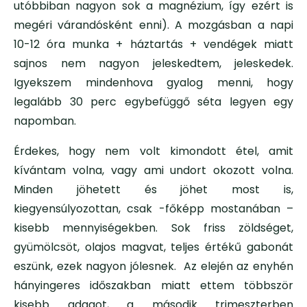
utóbbiban nagyon sok a magnézium, így ezért is
megéri várandósként enni). A mozgásban a napi
10-12 óra munka + háztartás + vendégek miatt
sajnos nem nagyon jeleskedtem, jeleskedek.
Igyekszem mindenhova gyalog menni, hogy
legalább 30 perc egybefüggő séta legyen egy
napomban.
Érdekes, hogy nem volt kimondott étel, amit
kívántam volna, vagy ami undort okozott volna.
Minden jöhetett és jöhet most is,
kiegyensúlyozottan, csak -főképp mostanában –
kisebb mennyiségekben. Sok friss zöldséget,
gyümölcsöt, olajos magvat, teljes értékű gabonát
eszünk, ezek nagyon jólesnek. Az elején az enyhén
hányingeres időszakban miatt ettem többször
kisebb adagot, a második trimeszterben