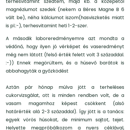
terhesvitamint szedtem, majd kb. a közepétől
magnéziumot szedek (nekem a Béres Magne B 6
vált be), néha kálciumot iszom(hasviszketés miatt
is pl.:-), terhesvitamint heti 1-2-szer.
A második laboreredményemre azt mondta a
védőnő, hogy ilyen jó vérképet és vaseredményt
még nem látott (felső érték felett volt 3 századdal.
:-)) Ennek megörültem, és a húsevő barátok is
abbahagyták a győzködést
Aztán pár hónap múlva jött a terheléses
cukorvizsgálat, ott is minden rendben volt, de a
vasam magamhoz képest csökkent (alsó
határérték alá 2-3 századdal). Így jött is a tanács:
egyek vörös húsokat, de minimum sajtot, tejet.
Helyette megpróbálkozom a nyers céklával,