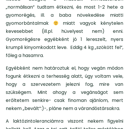
„normálisan” tudtam étkezni, és most 1-2 hete a
gyomorégés, ill. a baba növekedése miatti
gyomorbántalmak
miatt vagyok kénytelen
kevesebbet (ill.pl. hüvelyest nem) enni.
Gyomorégésre egyébként jó 1 lereszelt, nyers
krumpli kinyomkodott leve. Eddig 4 kg „szökött fel”,
főleg a hasamra.
Egyébként nem határoztuk el, hogy vegán módon
fogunk étkezni a terhesség alatt, úgy voltam vele,
hogy a szervezetem jelezni fog, mire van
szükségem. Mint ahogy a vegánságot sem
erőltetem senkire- csak finoman ajánlom, mert
nekem „bevált”:)-, pláne nem a várandóstársakra.
A laktózintoleranciámra viszont nekem figyelni