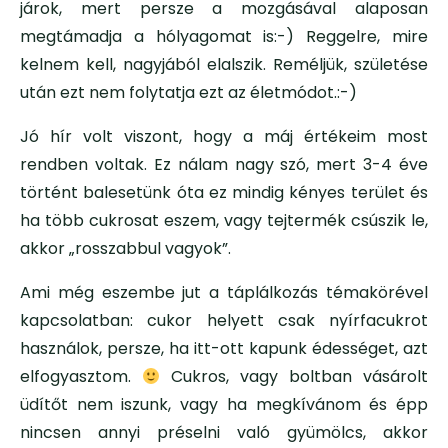
járok, mert persze a mozgásával alaposan
megtámadja a hólyagomat is:-) Reggelre, mire
kelnem kell, nagyjából elalszik. Reméljük, születése
után ezt nem folytatja ezt az életmódot.:-)
Jó hír volt viszont, hogy a máj értékeim most
rendben voltak. Ez nálam nagy szó, mert 3-4 éve
történt balesetünk óta ez mindig kényes terület és
ha több cukrosat eszem, vagy tejtermék csúszik le,
akkor „rosszabbul vagyok”.
Ami még eszembe jut a táplálkozás témakörével
kapcsolatban: cukor helyett csak nyírfacukrot
használok, persze, ha itt-ott kapunk édességet, azt
elfogyasztom.
Cukros, vagy boltban vásárolt
üdítőt nem iszunk, vagy ha megkívánom és épp
nincsen annyi préselni való gyümölcs, akkor