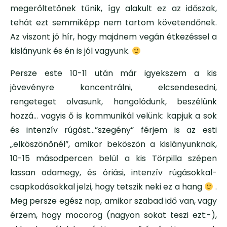
megerőltetőnek tűnik, így alakult ez az időszak,
tehát ezt semmiképp nem tartom követendőnek.
Az viszont jó hír, hogy majdnem vegán étkezéssel a
kislányunk és én is jól vagyunk.
Persze este 10-11 után már igyekszem a kis
jövevényre koncentrálni, elcsendesedni,
rengeteget olvasunk, hangolódunk, beszélünk
hozzá… vagyis ő is kommunikál velünk: kapjuk a sok
és intenzív rúgást…”szegény” férjem is az esti
„elköszönőnél”, amikor beköszön a kislányunknak,
10-15 másodpercen belül a kis Törpilla szépen
lassan odamegy, és óriási, intenzív rúgásokkal-
csapkodásokkal jelzi, hogy tetszik neki ez a hang
.
Meg persze egész nap, amikor szabad idő van, vagy
érzem, hogy mocorog (nagyon sokat teszi ezt:-),