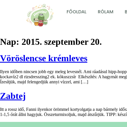
FŐOLDAL
RÓLAM
Nap:
2015. szeptember 20.
Vöröslencse krémleves
Ilyen időben nincsen jobb egy meleg levesnél. Ami ráadásul hipp-ho
kockavíz2 dl rizsdresszing2 ek. kókuszzsír Elkészítés: A hagymát meg
Ízesítjük, majd felengedjük annyi vízzel, ami […]
Zabtej
Itt a rossz idő, Fanni ilyenkor örömmel kortyolgatja a nap bármely idő
1-1,5 órát állni hagyjuk. Összeturmixoljuk, majd átszűrjük. TIPP: kés