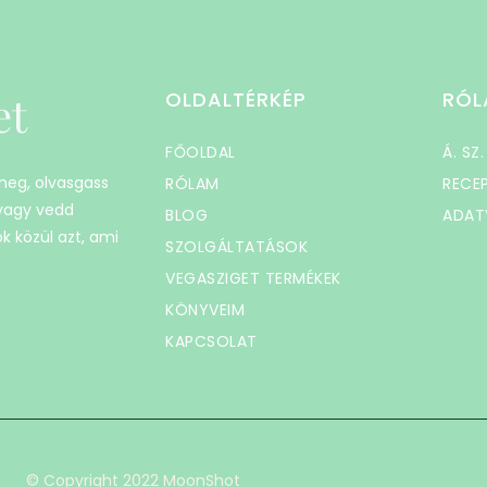
et
OLDALTÉRKÉP
RÓL
FŐOLDAL
Á. SZ.
 meg, olvasgass
RÓLAM
RECE
 vagy vedd
BLOG
ADAT
k közül azt, ami
SZOLGÁLTATÁSOK
VEGASZIGET TERMÉKEK
KÖNYVEIM
KAPCSOLAT
© Copyright 2022 MoonShot