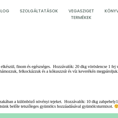
BLOG
SZOLGÁLTATÁSOK
VEGASZIGET
KÖNYV
TERMÉKEK
pp elkészül, finom és egészséges. Hozzávalók: 20 dkg vöröslencse 1 
hámozzuk, felkockázzuk és a kókuszzsír és víz keverékén megpároljuk.
szakában a különböző növényi tejeket. Hozzávalók: 10 dkg zabpehely1,2 l
zítsünk belőle tetszőleges gyümölcs hozzáadásával gyümölcsturmixot.