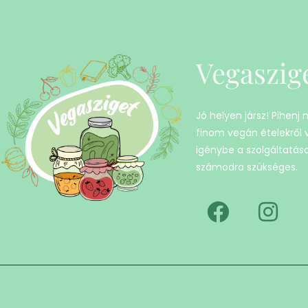
Vegaszig
Jó helyen jársz! Pihenj
finom vegán ételekről
igénybe a szolgáltatáso
számodra szükséges.