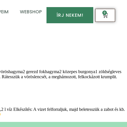
EIM
WEBSHOP
0
ÍRJ NEKEM!
fej vöröshagyma2 gerezd fokhagyma2 közepes burgonya1 zöldségleves
 Rátesszük a vöröslencsét, a meghámozott, felkockázott krumplit.
 víz Elkészítés: A vizet felforraljuk, majd beletesszük a zabot és kb.