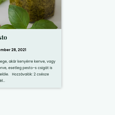
sto
mber 28, 2021
ge, akár kenyérre kenve, vagy
rve, esetleg pesto-s csigát is
előle. Hozzávalók: 2 csésze
l...