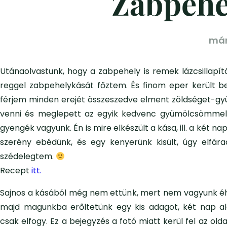
Zabpehel
márc
Utánaolvastunk, hogy a zabpehely is remek lázcsillapít
reggel zabpehelykását főztem. És finom eper került be
férjem minden erejét összeszedve elment zöldséget-g
venni és meglepett az egyik kedvenc gyümölcsömmel
gyengék vagyunk. Én is mire elkészült a kása, ill. a két na
szerény ebédünk, és egy kenyerünk kisült, úgy elfár
szédelegtem.
Recept
itt.
Sajnos a kásából még nem ettünk, mert nem vagyunk é
majd magunkba erőltetünk egy kis adagot, két nap al
csak elfogy. Ez a bejegyzés a fotó miatt kerül fel az old