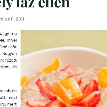
y láz ellen
ius 11, 2011
ó, így ma
le, mivel
yümölcsöt
. Nagyon
pra főzött
adtam, és
hesek, de
att majd
alra, mert