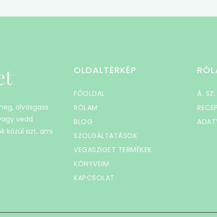
et
OLDALTÉRKÉP
RÓL
FŐOLDAL
Á. SZ.
 meg, olvasgass
RÓLAM
RECE
 vagy vedd
BLOG
ADAT
k közül azt, ami
SZOLGÁLTATÁSOK
VEGASZIGET TERMÉKEK
KÖNYVEIM
KAPCSOLAT