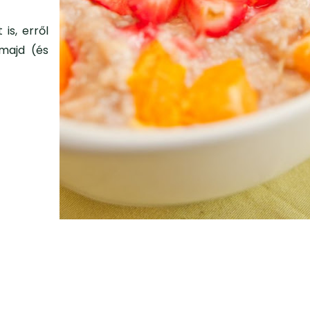
is, erről
 majd (és