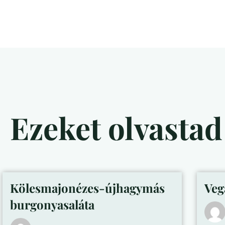
Ezeket olvasta
Kölesmajonézes-újhagymás
Veg
burgonyasaláta