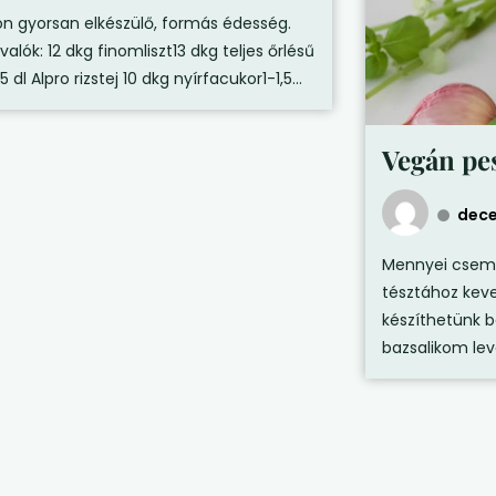
n gyorsan elkészülő, formás édesség.
alók: 12 dkg finomliszt13 dkg teljes őrlésű
2,5 dl Alpro rizstej 10 dkg nyírfacukor1-1,5...
Vegán pe
dece
Mennyei cseme
tésztához keve
készíthetünk b
bazsalikom levé