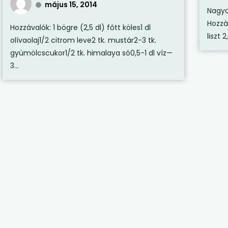
május 15, 2014
Nagyo
Hozzáv
Hozzávalók: 1 bögre (2,5 dl) főtt köles1 dl
liszt 
olívaolaj1/2 citrom leve2 tk. mustár2-3 tk.
gyümölcscukor1/2 tk. himalaya só0,5-1 dl víz—
3...