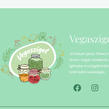
Vegaszig
Jó helyen jársz! Pihenj
finom vegán ételekről
igénybe a szolgáltatáso
számodra szükséges.