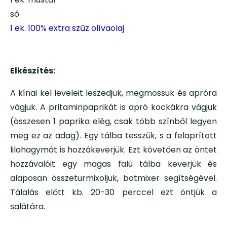
só
1 ek. 100% extra szűz olívaolaj
Elkészítés:
A kínai kel leveleit leszedjük, megmossuk és apróra
vágjuk. A pritaminpaprikát is apró kockákra vágjuk
(összesen 1 paprika elég, csak több színből legyen
meg ez az adag). Egy tálba tesszük, s a felaprított
lilahagymát is hozzákeverjük. Ezt követően az öntet
hozzávalóit egy magas falú tálba keverjük és
alaposan összeturmixoljuk, botmixer segítségével.
Tálalás előtt kb. 20-30 perccel ezt öntjük a
salátára.