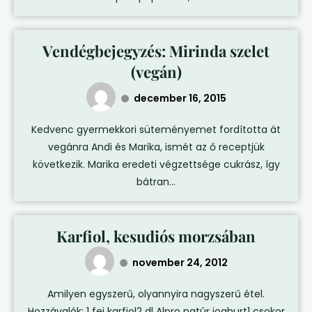
Vendégbejegyzés: Mirinda szelet
(vegán)
december 16, 2015
Kedvenc gyermekkori süteményemet fordította át
vegánra Andi és Marika, ismét az ő receptjük
következik. Marika eredeti végzettsége cukrász, így
bátran...
Karfiol, kesudiós morzsában
november 24, 2012
Amilyen egyszerű, olyannyira nagyszerű étel.
Hozzávalók: 1 fej karfiol2 dl Alpro natúr joghurt1 csokor