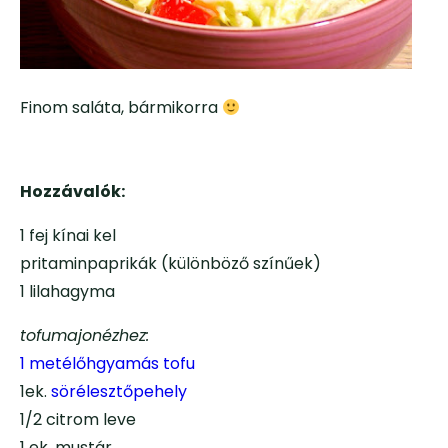
Finom saláta, bármikorra
Hozzávalók:
1 fej kínai kel
pritaminpaprikák (különböző színűek)
1 lilahagyma
tofumajonézhez:
1 metélőhgyamás tofu
1ek.
sörélesztőpehely
1/2 citrom leve
1 ek. mustár