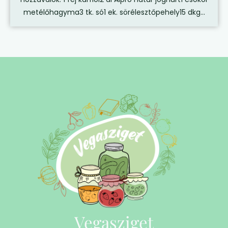
metélőhagyma3 tk. só1 ek. sörélesztőpehely15 dkg...
Vegasziget