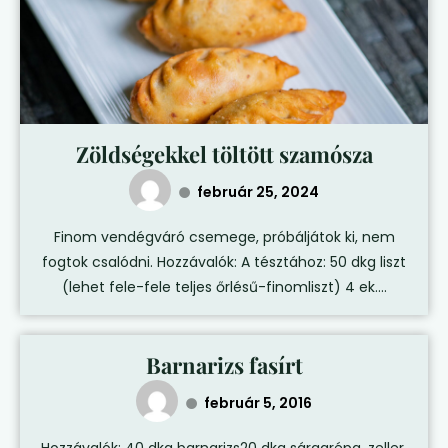
Zöldségekkel töltött szamósza
február 25, 2024
Finom vendégváró csemege, próbáljátok ki, nem
fogtok csalódni. Hozzávalók: A tésztához: 50 dkg liszt
(lehet fele-fele teljes őrlésű-finomliszt) 4 ek....
Barnarizs fasírt
február 5, 2016