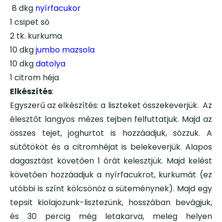
8 dkg
nyírfacukor
1 csipet só
2 tk. kurkuma
10 dkg
jumbo mazsola
10 dkg
datolya
1 citrom héja
Elkészítés
:
Egyszerű az elkészítés: a liszteket összekeverjük. Az
élesztőt langyos mézes tejben felfuttatjuk. Majd az
összes tejet, joghurtot is hozzáadjuk, sózzuk. A
sütőtököt és a citromhéjat is belekeverjük. Alapos
dagasztást követően 1 órát kelesztjük. Majd kelést
követően hozzáadjuk a nyírfacukrot, kurkumát (ez
utóbbi is színt kölcsönöz a süteménynek). Majd egy
tepsit kiolajozunk-lisztezünk, hosszában bevágjuk,
és 30 percig még letakarva, meleg helyen