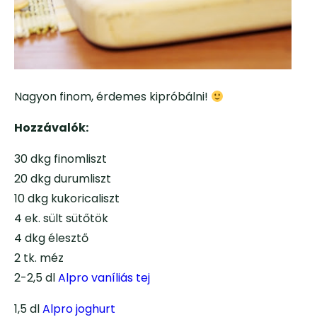
Nagyon finom, érdemes kipróbálni!
Hozzávalók:
30 dkg finomliszt
20 dkg durumliszt
10 dkg kukoricaliszt
4 ek. sült sütőtök
4 dkg élesztő
2 tk. méz
2-2,5 dl
Alpro vaníliás tej
1,5 dl
Alpro joghurt