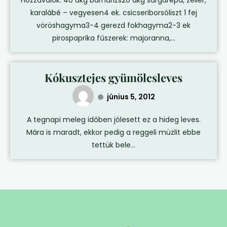
Hozzávalók: 40 dkg barnarizs20 dkg sárgarépa, zeller,
karalábé – vegyesen4 ek. csicseriborsóliszt 1 fej
vöröshagyma3-4 gerezd fokhagyma2-3 ek
pirospaprika fűszerek: majoranna,...
Kókusztejes gyümölcsleves
június 5, 2012
A tegnapi meleg időben jólesett ez a hideg leves.
Mára is maradt, ekkor pedig a reggeli müzlit ebbe
tettük bele...