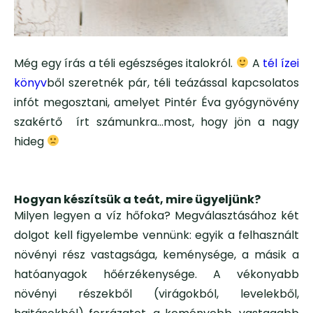
Még egy írás a téli egészséges italokról.
A
tél ízei
könyv
ből szeretnék pár, téli teázással kapcsolatos
infót megosztani, amelyet Pintér Éva gyógynövény
szakértő írt számunkra…most, hogy jön a nagy
hideg
Hogyan készítsük a teát, mire ügyeljünk?
Milyen legyen a víz hőfoka? Megválasztásához két
dolgot kell figyelembe vennünk: egyik a felhasznált
növényi rész vastagsága, keménysége, a másik a
hatóanyagok hőérzékenysége. A vékonyabb
növényi részekből (virágokból, levelekből,