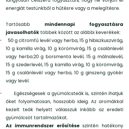
langyosan célszerű fogyasztani, hogy ne vonjon el
energiát testünkből a hűtésre vagy a melegítésre.
Tartósabb
mindennapi fogyasztásra
javasolhatók
többek között az alábbi keverékek:
–
50 g citromfű levél vagy herba, 15 g hibiszkuszvirág,
10 g kamilla virág, 10 g körömvirág, 15 g csalánlevél
vagy herba.
20 g borsmenta levél, 15 g málnalevél,
15 g szederlevél, 15 g kamilla virág, 10 g körömvirág,
15 g csalánlevél vagy herba, 10 g ginszeng gyökér
vagy levél.
– Egészségesek a gyümölcsteák is, szintén ihatjuk
őket folyamatosan, hosszabb ideig. Az aromákkal
kezelt teák helyett válasszuk inkább az eredeti
gyümölcsöt tartalmazókat.
Az immunrendszer erősítése
szintén hatékony