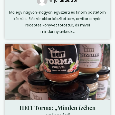
július 26, 2011
Ma egy nagyon-nagyon egyszerű és finom pástétom
készült. Először akkor készítettem, amikor a nyári
receptes könyvet fotóztuk, és mivel
mindannyiunknak...
HEIT Torma: „Minden ízében