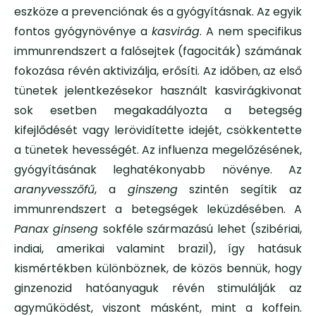
eszköze a prevenciónak és a gyógyításnak. Az egyik
fontos gyógynövénye a
kasvirág
. A nem specifikus
immunrendszert a falósejtek (fagociták) számának
fokozása révén aktivizálja, erősíti. Az időben, az első
tünetek jelentkezésekor használt kasvirágkivonat
sok esetben megakadályozta a betegség
kifejlődését vagy lerövidítette idejét, csökkentette
a tünetek hevességét. Az influenza megelőzésének,
gyógyításának leghatékonyabb növénye. Az
aranyvesszőfű
, a
ginszeng
szintén segítik az
immunrendszert a betegségek leküzdésében. A
Panax ginseng
sokféle származású lehet
(szibériai,
indiai, amerikai valamint brazil), így hatásuk
kismértékben különböznek, de közös bennük, hogy
ginzenozid hatóanyaguk révén stimulálják az
agyműködést, viszont másként, mint a koffein.