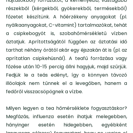
hajtásokból) forrázatot, a keményebb, vastagabb
részekből (kérgekből, gyökerekből, termésekből)
főzetet készítünk. A hőérzékeny anyagokat (pl.
nyálkaanyagokat, C-vitamint) tartalmazókat, tehát
a csipkebogyót is, szobahőmérsékletű vízben
áztatjuk. Aprítottságától függően az áztatási idő
tarthat néhány órától akár egy éjszakán át is (pl. az
aprítatlan csipkehúsnál).
A teafű forrázása vagy
főzése után 10-15 percig állni hagyjuk, majd szűrjük.
Fedjük le a teás edényt, így a könnyen távozó
illóolajok nem tűnnek el a levegőben, hanem a
fedőről visszacsöpögnek a vízbe.
Milyen legyen a tea hőmérséklete fogyasztáskor?
Megfázás, influenza esetén ihatjuk melegebben,
hányinger esetén hidegebben, egyébként