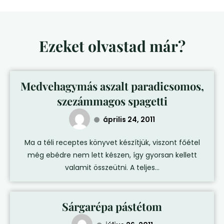
Ezeket olvastad már?
Medvehagymás aszalt paradicsomos,
szezámmagos spagetti
április 24, 2011
Ma a téli receptes könyvet készítjük, viszont főétel
még ebédre nem lett készen, így gyorsan kellett
valamit összeütni. A teljes...
Sárgarépa pástétom