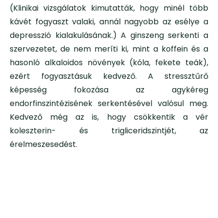
(Klinikai vizsgálatok kimutatták, hogy minél több
kávét fogyaszt valaki, annál nagyobb az esélye a
depresszió kialakulásának.) A ginszeng serkenti a
szervezetet, de nem meríti ki, mint a koffein és a
hasonló alkaloidos növények (kóla, fekete teák),
ezért fogyasztásuk kedvező.
A stressztűrő
képesség fokozása az agykéreg
endorfinszintézisének serkentésével valósul meg.
Kedvező még az is, hogy csökkentik a vér
koleszterin- és trigliceridszintjét, az
érelmeszesedést.