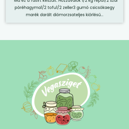
Ma ez a fasírt készült. Hozzávalók 1/2 kg répa1/2 szál
póréhagyma1/2 tofu1/2 zeller3 gumó csicsókaegy
marék darált diómorzsateljes kiőrlésű...