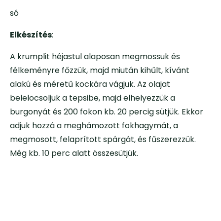
só
Elkészítés
:
A krumplit héjastul alaposan megmossuk és
félkeményre főzzük, majd miután kihűlt, kívánt
alakú és méretű kockára vágjuk. Az olajat
belelocsoljuk a tepsibe, majd elhelyezzük a
burgonyát és 200 fokon kb. 20 percig sütjük. Ekkor
adjuk hozzá a meghámozott fokhagymát, a
megmosott, felaprított spárgát, és fűszerezzük.
Még kb. 10 perc alatt összesütjük.