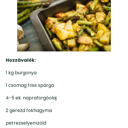
Hozzávalók:
1 kg burgonya
1 csomag friss spárga
4-5 ek. napraforgóolaj
2 gerezd fokhagyma
petrezselyemzöld