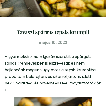
Tavaszi spárgás tepsis krumpli
május 10, 2022
A gyermekeink nem igazán szeretik a spárgát,
sajnos krémlevesben is észreveszik és nem
hajlandóak megenni. Így most a tepsis krumpliba
próbáltam belerejteni, és sikerrel jártam, ízlett
nekik. Salátával és növényi virslivel fogyasztották ők
is.