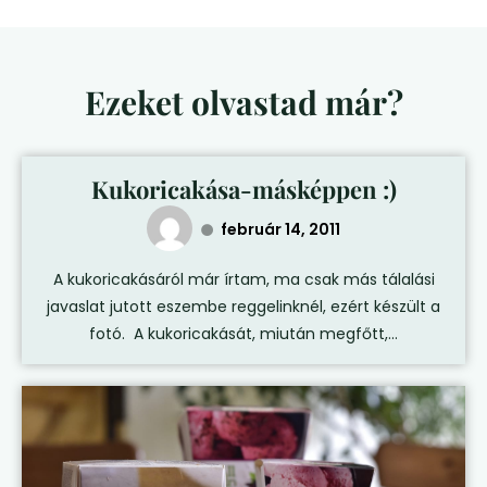
Ezeket olvastad már?
Kukoricakása-másképpen :)
február 14, 2011
A kukoricakásáról már írtam, ma csak más tálalási
javaslat jutott eszembe reggelinknél, ezért készült a
fotó. A kukoricakását, miután megfőtt,...