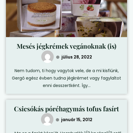
Mesés jégkrémek vegánoknak (is)
július 28, 2022
Nem tudom, ti hogy vagytok vele, de a mi kisfiúnk,
Gergő egész évben tudna jégkrémet vagy fagylaltot
enni desszertként. Így...
Csicsókás póréhagymás tofus fasírt
január 15, 2012