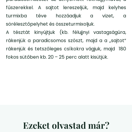
fűszerekkel. A sajtot lereszeljük, majd kelyhes
turmixba téve hozzáadjuk a vizet, a
sörélesztőpelyhet és összeturmixoljuk.
A tésztát kinyújtjuk (kb. félujjnyi vastagságúra,
rákenjük a paradicsomos szószt, majd a a „sajtot”
rákenjük és tetszőleges csíkokra vágjuk, majd 180
fokos sütőben kb. 20 – 25 perc alatt kisütjük.
Ezeket olvastad már?