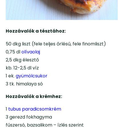
Hozzávalók a tésztához:
50 dkg liszt (fele teljes őrlésű, fele finomliszt)
0,75 dl
olívaolaj
2,5 dkg élesztő
kb. 12-2,5 dl víz
1 ek.
gyümölcsukor
3 tk. himalaya só
Hozzávalók a krémhez:
1
tubus paradicsomkrém
3 gerezd fokhagyma
fűszersó, bazsalikom – ízlés szerint