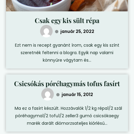
Csak egy kis sült répa
január 25, 2022
Ezt nem is recept gyanánt írom, csak egy kis színt
szeretnék feltenni a blogra. Egyik nap valami
könnyűre vágytam és...
Csicsókás póréhagymás tofus fasírt
január 15, 2012
Ma ez a fasírt készült. Hozzávalók 1/2 kg répa1/2 szál
póréhagyma1/2 tofu1/2 zeller3 gumó csicsókaegy
marék darált diómorzsateljes kiőrlésű...