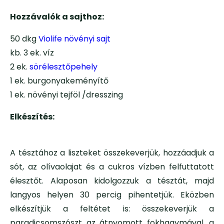
Hozzávalók a sajthoz:
50 dkg
Violife növényi sajt
kb. 3 ek. víz
2 ek.
sörélesztőpehely
1 ek. burgonyakeményítő
1 ek. növényi tejföl /dresszing
Elkészítés:
A tésztához a liszteket összekeverjük, hozzáadjuk a
sót, az olívaolajat és a cukros vízben felfuttatott
élesztőt. Alaposan kidolgozzuk a tésztát, majd
langyos helyen 30 percig pihentetjük. Eközben
elkészítjük a feltétet is: összekeverjük a
paradicsomszószt az átnyomott fokhagymával, a