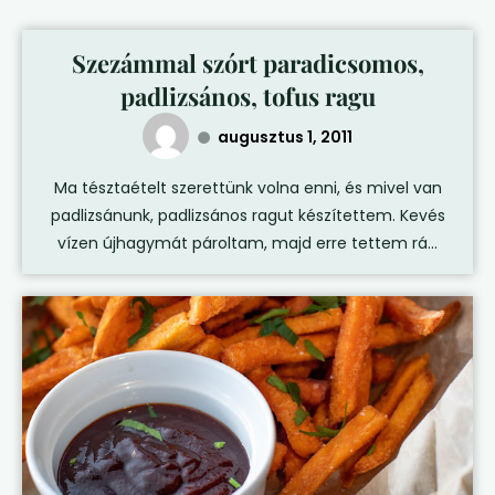
Szezámmal szórt paradicsomos,
padlizsános, tofus ragu
augusztus 1, 2011
Ma tésztaételt szerettünk volna enni, és mivel van
padlizsánunk, padlizsános ragut készítettem. Kevés
vízen újhagymát pároltam, majd erre tettem rá...