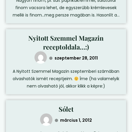
Nagyon finom, pl. sült paprikakrémmel, salátával
finom vacsora lehet, de egyszerűbb krémlevesek
mellé is finom…meg persze magában is. Hasonlít a...
Nyitott Szemmel Magazin
receptoldala…:)
szeptember 28, 2011
A Nyitott Szemmel Magazin szeptemberi számában
olvashatók ismét receptjeim.
Íme (ha valamelyik
nem olvasható jól, akkor klikk a képre:)
Sólet
március 1, 2012