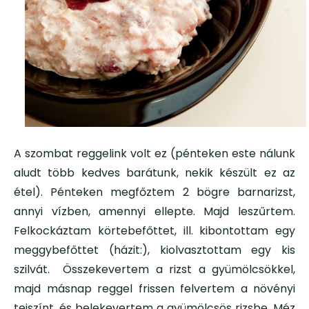
A szombat reggelink volt ez (pénteken este nálunk
aludt több kedves barátunk, nekik készült ez az
étel). Pénteken megfőztem 2 bögre barnarizst,
annyi vízben, amennyi ellepte. Majd leszűrtem.
Felkockáztam körtebefőttet, ill. kibontottam egy
meggybefőttet (házit:), kiolvasztottam egy kis
szilvát. Összekevertem a rizst a gyümölcsökkel,
majd másnap reggel frissen felvertem a növényi
tejszínt, és belekevertem a gyümölcsös rizsbe. Méz