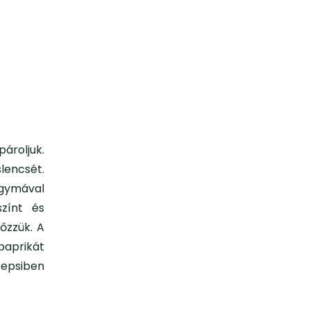
roljuk.
lencsét.
agymával
színt és
őzzük. A
paprikát
tepsiben