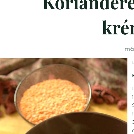
Koriandere
kré
máj