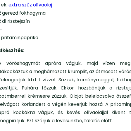
1 ek.
extra szűz olívaolaj
2 gerezd fokhagyma
2 dl rizstejszín
—
1 pritaminpaprika
Elkészítés:
A vöröshagymát apróra vágjuk, majd vízen megpá
Rákockázzuk a meghámozott krumplit, az átmosott vörös
Felengedjük kb.1 l vízzel. Sózzuk, köménymaggal, fokh
ízesítjük. Puhára főzzük. Ekkor hozzáöntjük a rizstej
botmixerrel krémesre zúzzuk. Olajat belelocsolva összef
felvágott koriandert a végén keverjük hozzá. A pritamin
apró kockákra vágjuk, és kevés olívaolajjal kikent 
megpirítjuk. Ezt szórjuk a levesünkbe, tálalás előtt.