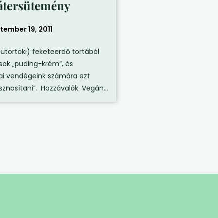
átersütemény
tember 19, 2011
sütörtöki) feketeerdő tortából
sok „puding-krém”, és
i vendégeink számára ezt
znosítani”. Hozzávalók: Vegán...