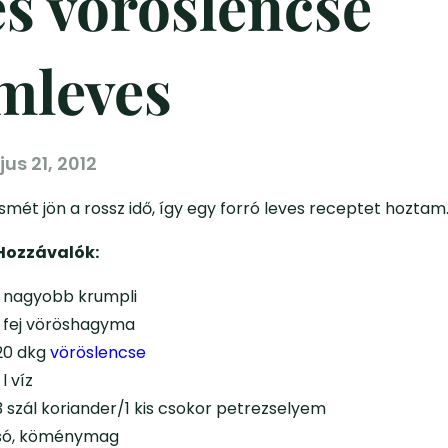
s vöröslencse
mleves
us 21, 2012
Ismét jön a rossz idő, így egy forró leves receptet hoztam
Hozzávalók:
1 nagyobb krumpli
1 fej vöröshagyma
20 dkg
vöröslencse
1 l víz
3 szál koriander/1 kis csokor petrezselyem
só, köménymag