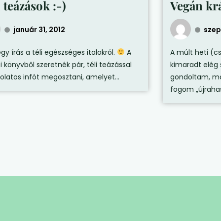
 teázások :-)
Vegán kr
január 31, 2012
szep
y írás a téli egészséges italokról.
A
A múlt heti (c
ei könyvből szeretnék pár, téli teázással
kimaradt elég 
olatos infót megosztani, amelyet...
gondoltam, ma
fogom „újrahas