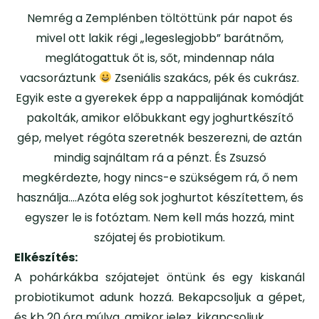
Nemrég a Zemplénben töltöttünk pár napot és
mivel ott lakik régi „legeslegjobb” barátnőm,
meglátogattuk őt is, sőt, mindennap nála
vacsoráztunk
Zseniális szakács, pék és cukrász.
Egyik este a gyerekek épp a nappalijának komódját
pakolták, amikor előbukkant egy joghurtkészítő
gép, melyet régóta szeretnék beszerezni, de aztán
mindig sajnáltam rá a pénzt. És Zsuzsó
megkérdezte, hogy nincs-e szükségem rá, ő nem
használja….Azóta elég sok joghurtot készítettem, és
egyszer le is fotóztam. Nem kell más hozzá, mint
szójatej és probiotikum.
Elkészítés:
A pohárkákba szójatejet öntünk és egy kiskanál
probiotikumot adunk hozzá. Bekapcsoljuk a gépet,
és kb 20 óra múlva, amikor jelez, kikapcsoljuk.