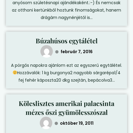
anyósom születésnapi ajándékaként.:-) És nemcsak
az otthoni kertünkből hoztunk finomságokat, hanem
drágám nagynénjétől is...
Búzahúsos egytálétel
február 7, 2016
A pörgős napokra ajánlom ezt az egyszerű egytálétel.
Hozzávalók: 1 kg burgonya2 nagyobb sárgarépa1/4
fej fehér káposzta20 dkg szejtán, bepácolva3...
Köleslisztes amerikai palacsinta
mézes őszi gyümölcsszószal
október 19, 2011