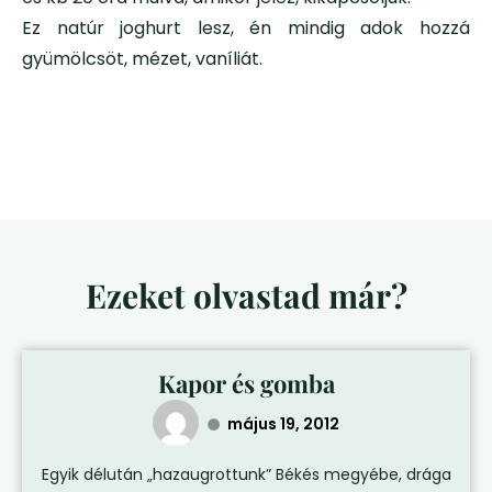
Ez natúr joghurt lesz, én mindig adok hozzá
gyümölcsöt, mézet, vaníliát.
Ezeket olvastad már?
Kapor és gomba
május 19, 2012
Egyik délután „hazaugrottunk” Békés megyébe, drága