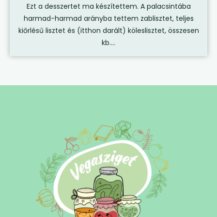
Ezt a desszertet ma készítettem. A palacsintába
harmad-harmad arányba tettem zablisztet, teljes
kiőrlésű lisztet és (itthon darált) köleslisztet, összesen
kb....