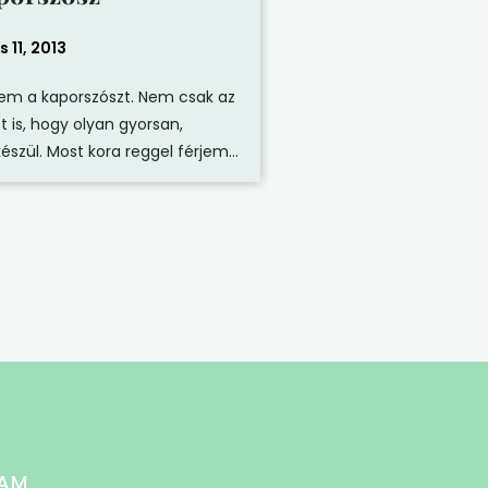
s 11, 2013
em a kaporszószt. Nem csak az
t is, hogy olyan gyorsan,
észül. Most kora reggel férjem...
AM