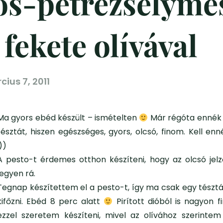
diós-petrezselyme
 fekete olívával
cius 7, 2011
Ma gyors ebéd készült – ismételten
Már régóta ennék
tésztát, hiszen egészséges, gyors, olcsó, finom. Kell en
:))
A pesto-t érdemes otthon készíteni, hogy az olcsó jelző
legyen rá.
Tegnap készítettem el a pesto-t, így ma csak egy tésztát
kifőzni. Ebéd 8 perc alatt
Pirított dióból is nagyon f
ezzel szeretem készíteni, mivel az olívához szerinte