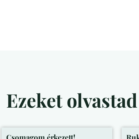
Ezeket olvasta
Csomagom érkezett!
Ruk