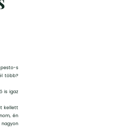
s
 pesto-s
nél több?
 is igaz
 kellett
inom, én
m nagyon