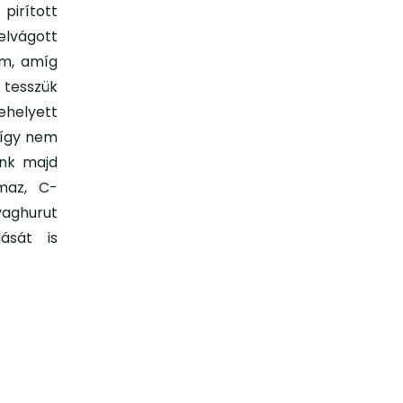
pirított
elvágott
am, amíg
 tesszük
ehelyett
, így nem
ünk majd
lmaz, C-
lyaghurut
ását is