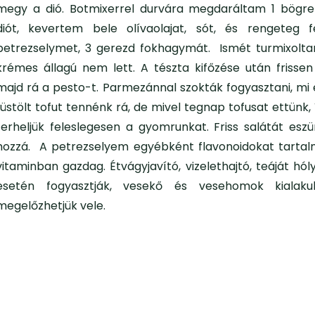
megy a dió. Botmixerrel durvára megdaráltam 1 bögre 
diót, kevertem bele olívaolajat, sót, és rengeteg f
petrezselymet, 3 gerezd fokhagymát. Ismét turmixolt
krémes állagú nem lett. A tészta kifőzése után frissen
majd rá a pesto-t. Parmezánnal szokták fogyasztani, mi 
füstölt tofut tennénk rá, de mivel tegnap tofusat ettünk
terheljük feleslegesen a gyomrunkat. Friss salátát esz
hozzá. A petrezselyem egyébként flavonoidokat tarta
vitaminban gazdag. Étvágyjavító, vizelethajtó, teáját hó
esetén fogyasztják, vesekő és vesehomok kialakul
megelőzhetjük vele.