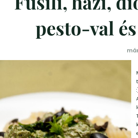
Fusili, házi, 
pesto-val és
már