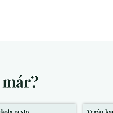
d már?
kola pesto
Vegán ka