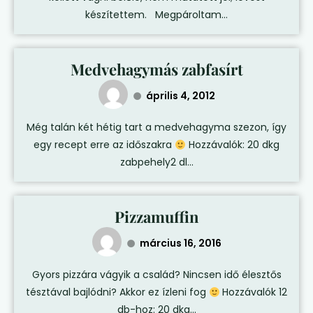
készítettem. Megpároltam...
Medvehagymás zabfasírt
április 4, 2012
Még talán két hétig tart a medvehagyma szezon, így
egy recept erre az időszakra
Hozzávalók: 20 dkg
zabpehely2 dl...
Pizzamuffin
március 16, 2016
Gyors pizzára vágyik a család? Nincsen idő élesztős
tésztával bajlódni? Akkor ez ízleni fog
Hozzávalók 12
db-hoz: 20 dkg...