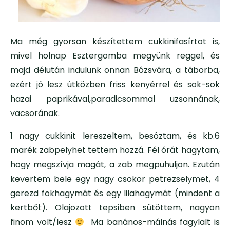
Ma még gyorsan készítettem cukkinifasírtot is,
mivel holnap Esztergomba megyünk reggel, és
majd délután indulunk onnan Bózsvára, a táborba,
ezért jó lesz útközben friss kenyérrel és sok-sok
hazai paprikával,paradicsommal uzsonnának,
vacsorának.
1 nagy cukkinit lereszeltem, besóztam, és kb.6
marék zabpelyhet tettem hozzá. Fél órát hagytam,
hogy megszívja magát, a zab megpuhuljon. Ezután
kevertem bele egy nagy csokor petrezselymet, 4
gerezd fokhagymát és egy lilahagymát (mindent a
kertből:). Olajozott tepsiben sütöttem, nagyon
finom volt/lesz
Ma banános-málnás fagylalt is