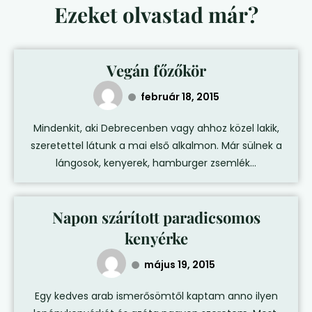
Ezeket olvastad már?
Vegán főzőkör
február 18, 2015
Mindenkit, aki Debrecenben vagy ahhoz közel lakik,
szeretettel látunk a mai első alkalmon. Már sülnek a
lángosok, kenyerek, hamburger zsemlék...
Napon szárított paradicsomos
kenyérke
május 19, 2015
Egy kedves arab ismerősömtől kaptam anno ilyen