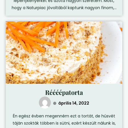
lepénykenyérkét és azóta nagyon szeretem. Most,
hogy a Naturpiac jóvoltából kaptunk nagyon finom,...
Réééépatorta
április 14, 2022
Én egész évben megenném ezt a tortát, de húsvét
táján szokták többen is sütni, ezért készült nálunk is,