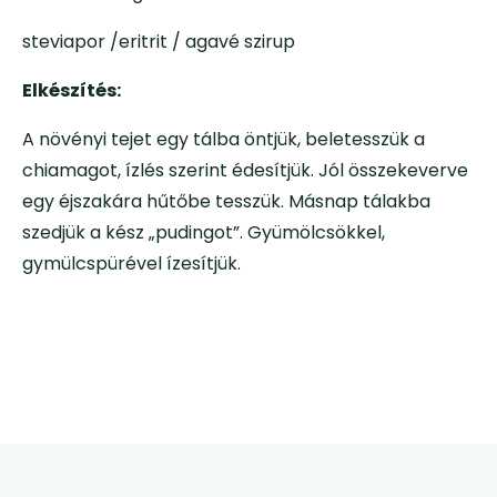
steviapor /eritrit / agavé szirup
Elkészítés:
A növényi tejet egy tálba öntjük, beletesszük a
chiamagot, ízlés szerint édesítjük. Jól összekeverve
egy éjszakára hűtőbe tesszük. Másnap tálakba
szedjük a kész „pudingot”. Gyümölcsökkel,
gymülcspürével ízesítjük.