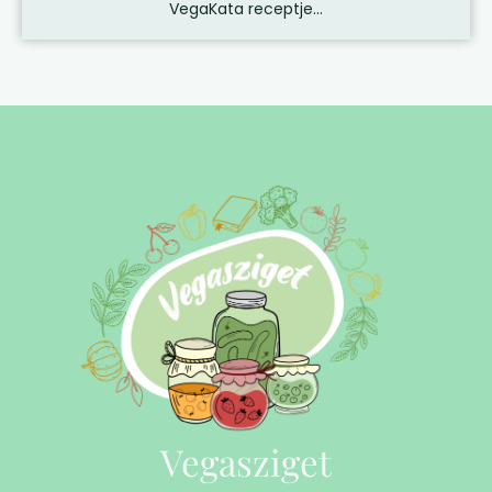
VegaKata receptje...
Vegasziget