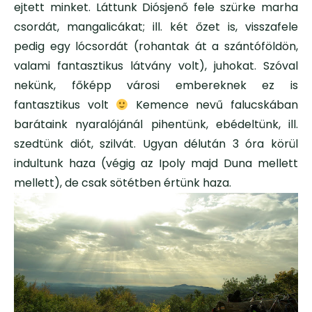
ejtett minket. Láttunk Diósjenő fele szürke marha
csordát, mangalicákat; ill. két őzet is, visszafele
pedig egy lócsordát (rohantak át a szántóföldön,
valami fantasztikus látvány volt), juhokat. Szóval
nekünk, főképp városi embereknek ez is
fantasztikus volt
Kemence nevű falucskában
barátaink nyaralójánál pihentünk, ebédeltünk, ill.
szedtünk diót, szilvát. Ugyan délután 3 óra körül
indultunk haza (végig az Ipoly majd Duna mellett
mellett), de csak sötétben értünk haza.