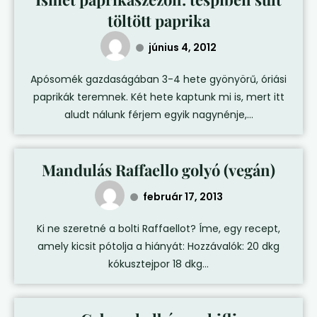
töltött paprika
június 4, 2012
Apósomék gazdaságában 3-4 hete gyönyörű, óriási
paprikák teremnek. Két hete kaptunk mi is, mert itt
aludt nálunk férjem egyik nagynénje,...
Mandulás Raffaello golyó (vegán)
február 17, 2013
Ki ne szeretné a bolti Raffaellot? Íme, egy recept,
amely kicsit pótolja a hiányát: Hozzávalók: 20 dkg
kókusztejpor 18 dkg...