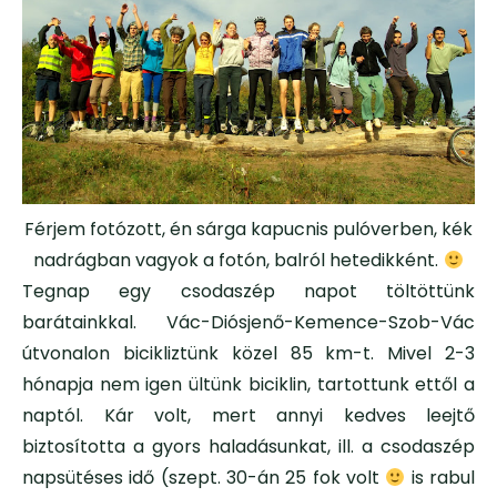
Férjem fotózott, én sárga kapucnis pulóverben, kék
nadrágban vagyok a fotón, balról hetedikként.
Tegnap egy csodaszép napot töltöttünk
barátainkkal. Vác-Diósjenő-Kemence-Szob-Vác
útvonalon bicikliztünk közel 85 km-t. Mivel 2-3
hónapja nem igen ültünk biciklin, tartottunk ettől a
naptól. Kár volt, mert annyi kedves leejtő
biztosította a gyors haladásunkat, ill. a csodaszép
napsütéses idő (szept. 30-án 25 fok volt
is rabul