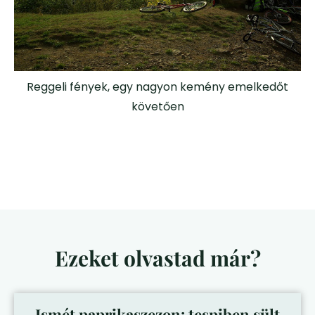
Reggeli fények, egy nagyon kemény emelkedőt
követően
Ezeket olvastad már?
Ismét paprikaszezon: tespiben sült