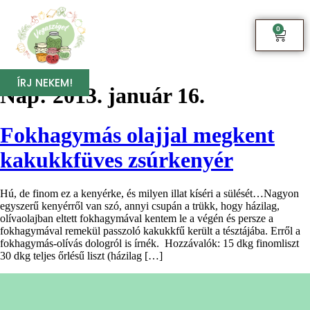
0
ÍRJ NEKEM!
Nap:
2013. január 16.
Fokhagymás olajjal megkent
kakukkfüves zsúrkenyér
Hú, de finom ez a kenyérke, és milyen illat kíséri a sülését…Nagyon
egyszerű kenyérről van szó, annyi csupán a trükk, hogy házilag,
olívaolajban eltett fokhagymával kentem le a végén és persze a
fokhagymával remekül passzoló kakukkfű került a tésztájába. Erről a
fokhagymás-olívás dologról is írnék. Hozzávalók: 15 dkg finomliszt
30 dkg teljes őrlésű liszt (házilag […]