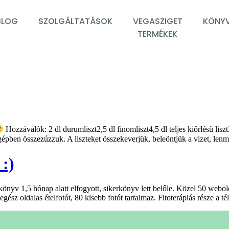
BLOG
SZOLGÁLTATÁSOK
VEGASZIGET
KÖNYV
TERMÉKEK
Hozzávalók: 2 dl durumliszt2,5 dl finomliszt4,5 dl teljes kiőrlésű li
ógépben összezúzzuk. A liszteket összekeverjük, beleöntjük a vizet, l
:)
nyv 1,5 hónap alatt elfogyott, sikerkönyv lett belőle. Közel 50 webold
ész oldalas ételfotót, 80 kisebb fotót tartalmaz. Fitoterápiás része a