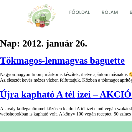
FŐOLDAL
RÓLAM
Nap:
2012. január 26.
Tökmagos-lenmagvas baguette
Nagyon-nagyon finom, máskor is készítek, illetve ajánlom másnak is
Az élesztőt kevés mézes vízben felfuttatjuk. Közben a tökmagot aprít
Újra kapható A tél ízei – AKCIÓ 
A tavaly kolléganőmmel közösen kiadott A tél ízei című vegán szakácskö
webshopokban is kapható volt. A könyv 100 vegán receptet, 50 színes eg