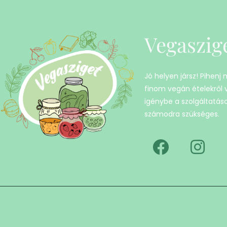
Vegaszig
Jó helyen jársz! Pihenj
finom vegán ételekről
igénybe a szolgáltatáso
számodra szükséges.