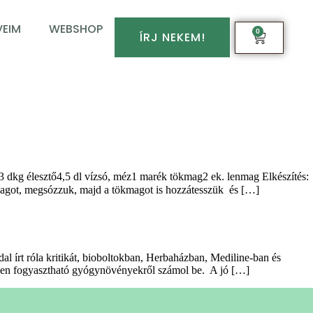
EIM
WEBSHOP
0
ÍRJ NEKEM!
szt3 dkg élesztő4,5 dl vízsó, méz1 marék tökmag2 ek. lenmag Elkészítés:
enmagot, megsózzuk, majd a tökmagot is hozzátesszük és […]
al írt róla kritikát, bioboltokban, Herbaházban, Mediline-ban és
 télen fogyasztható gyógynövényekről számol be. A jó […]