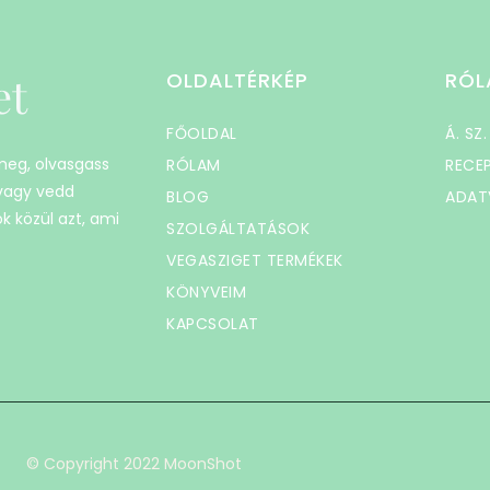
et
OLDALTÉRKÉP
RÓL
FŐOLDAL
Á. SZ.
 meg, olvasgass
RÓLAM
RECE
 vagy vedd
BLOG
ADAT
k közül azt, ami
SZOLGÁLTATÁSOK
VEGASZIGET TERMÉKEK
KÖNYVEIM
KAPCSOLAT
© Copyright 2022 MoonShot