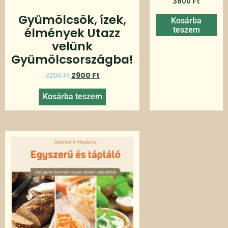
3800
Ft
Gyümölcsök, ízek,
Kosárba
teszem
élmények Utazz
velünk
Gyümölcsországba!
2900
Ft
3200
Ft
Kosárba teszem