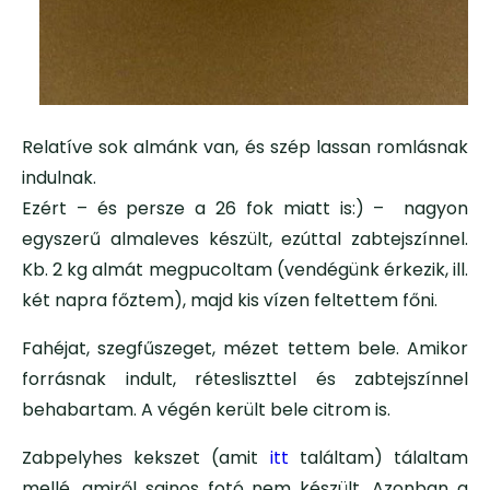
Relatíve sok almánk van, és szép lassan romlásnak
indulnak.
Ezért – és persze a 26 fok miatt is:) – nagyon
egyszerű almaleves készült, ezúttal zabtejszínnel.
Kb. 2 kg almát megpucoltam (vendégünk érkezik, ill.
két napra főztem), majd kis vízen feltettem főni.
Fahéjat, szegfűszeget, mézet tettem bele. Amikor
forrásnak indult, rétesliszttel és zabtejszínnel
behabartam. A végén került bele citrom is.
Zabpelyhes kekszet (amit
itt
találtam) tálaltam
mellé, amiről sajnos fotó nem készült. Azonban a