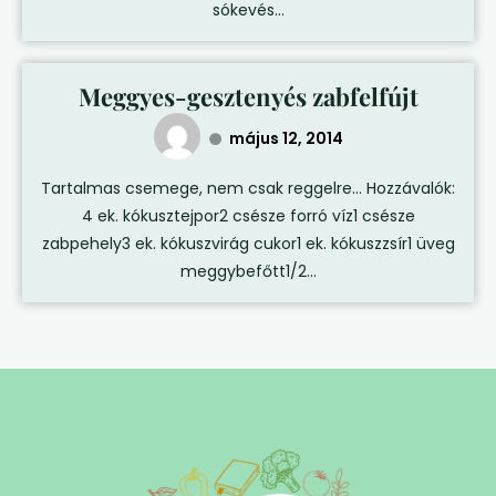
sókevés...
Meggyes-gesztenyés zabfelfújt
május 12, 2014
Tartalmas csemege, nem csak reggelre… Hozzávalók:
4 ek. kókusztejpor2 csésze forró víz1 csésze
zabpehely3 ek. kókuszvirág cukor1 ek. kókuszzsír1 üveg
meggybefőtt1/2...