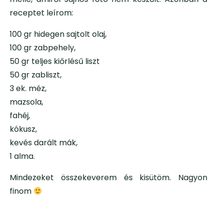
receptet leírom:
100 gr hidegen sajtolt olaj,
100 gr zabpehely,
50 gr teljes kiőrlésű liszt
50 gr zabliszt,
3 ek. méz,
mazsola,
fahéj,
kókusz,
kevés darált mák,
1 alma.
Mindezeket összekeverem és kisütöm. Nagyon
finom