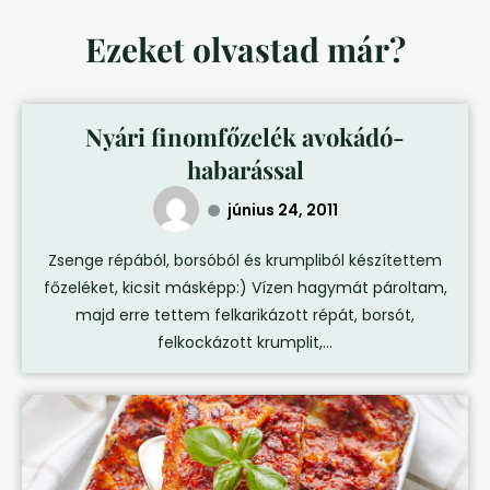
Ezeket olvastad már?
Nyári finomfőzelék avokádó-
habarással
június 24, 2011
Zsenge répából, borsóból és krumpliból készítettem
főzeléket, kicsit másképp:) Vízen hagymát pároltam,
majd erre tettem felkarikázott répát, borsót,
felkockázott krumplit,...