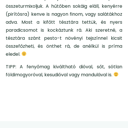
összeturmixoljuk. A hűtőben sokáig eláll, kenyérre
(pirítósra) kenve is nagyon finom, vagy salátákhoz
adva. Most a kifőtt tésztára tettük, és nyers
paradicsomot is kockáztunk rá. Aki szeretné, a
tésztára szánt pesto-t növényi tejszínnel kicsit
összefőzheti, és önthet rá, de anélkül is príma
eledel.
TIPP: A fenyőmag kiváltható dióval, sőt, sótlan
földimogyoróval, kesudióval vagy mandulával is.