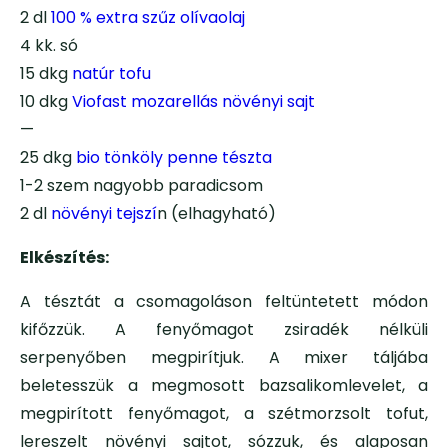
2 dl
100 % extra szűz olívaolaj
4 kk. só
15 dkg
natúr tofu
10 dkg
Viofast mozarellás növényi sajt
—
25 dkg
bio tönköly penne tészta
1-2 szem nagyobb paradicsom
2 dl
növényi tejszí
n (elhagyható)
Elkészítés:
A tésztát a csomagoláson feltüntetett módon
kifőzzük. A fenyőmagot zsiradék nélküli
serpenyőben megpirítjuk. A mixer táljába
beletesszük a megmosott bazsalikomlevelet, a
megpirított fenyőmagot, a szétmorzsolt tofut,
lereszelt növényi sajtot, sózzuk, és alaposan