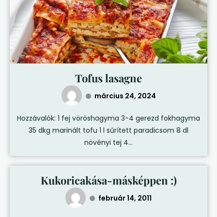
Tofus lasagne
március 24, 2024
Hozzávalók: 1 fej vöröshagyma 3-4 gerezd fokhagyma
35 dkg marinált tofu 1 l sűrített paradicsom 8 dl
növényi tej 4...
Kukoricakása-másképpen :)
február 14, 2011