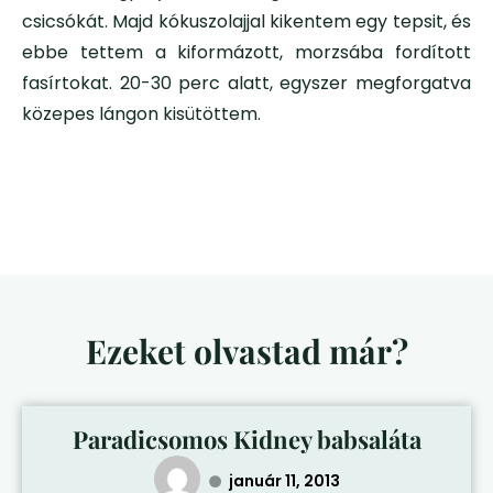
csicsókát. Majd kókuszolajjal kikentem egy tepsit, és
ebbe tettem a kiformázott, morzsába fordított
fasírtokat. 20-30 perc alatt, egyszer megforgatva
közepes lángon kisütöttem.
Ezeket olvastad már?
Paradicsomos Kidney babsaláta
január 11, 2013