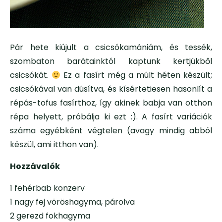
Pár hete kiújult a csicsókamániám, és tessék,
szombaton barátainktól kaptunk kertjükből
csicsókát.
Ez a fasírt még a múlt héten készült;
csicsókával van dúsítva, és kísértetiesen hasonlít a
répás-tofus fasírthoz, így akinek babja van otthon
répa helyett, próbálja ki ezt :). A fasírt variációk
száma egyébként végtelen (avagy mindig abból
készül, ami itthon van).
Hozzávalók
1 fehérbab konzerv
1 nagy fej vöröshagyma, párolva
2 gerezd fokhagyma