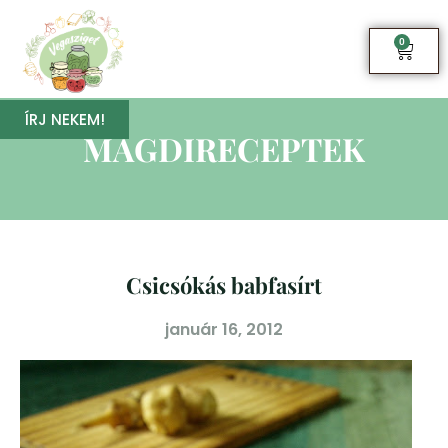
0
ÍRJ NEKEM!
MAGDIRECEPTEK
Csicsókás babfasírt
január 16, 2012