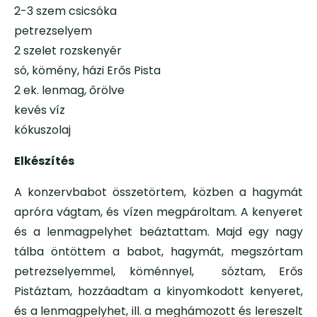
2-3 szem csicsóka
petrezselyem
2 szelet rozskenyér
só, kömény, házi Erős Pista
2 ek. lenmag, őrölve
kevés víz
kókuszolaj
Elkészítés
A konzervbabot összetörtem, közben a hagymát
apróra vágtam, és vízen megpároltam. A kenyeret
és a lenmagpelyhet beáztattam. Majd egy nagy
tálba öntöttem a babot, hagymát, megszórtam
petrezselyemmel, köménnyel, sóztam, Erős
Pistáztam, hozzáadtam a kinyomkodott kenyeret,
és a lenmagpelyhet, ill. a meghámozott és lereszelt