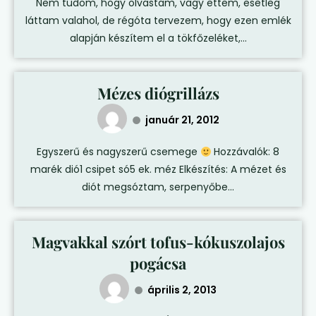
Nem tudom, hogy olvastam, vagy ettem, esetleg
láttam valahol, de régóta tervezem, hogy ezen emlék
alapján készítem el a tökfőzeléket,...
Mézes diógrillázs
január 21, 2012
Egyszerű és nagyszerű csemege
Hozzávalók: 8
marék dió1 csipet só5 ek. méz Elkészítés: A mézet és
diót megsóztam, serpenyőbe...
Magvakkal szórt tofus-kókuszolajos
pogácsa
április 2, 2013