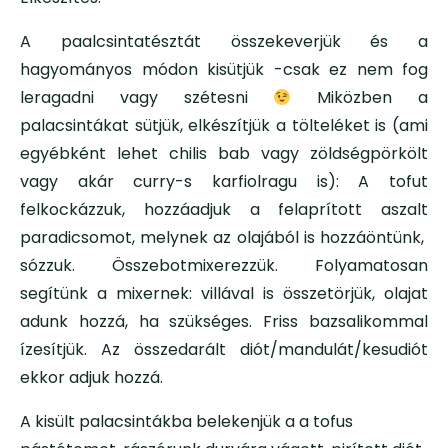
A paalcsintatésztát összekeverjük és a
hagyományos módon kisütjük -csak ez nem fog
leragadni vagy szétesni
Miközben a
palacsintákat sütjük, elkészítjük a tölteléket is (ami
egyébként lehet chilis bab vagy zöldségpörkölt
vagy akár curry-s karfiolragu is): A tofut
felkockázzuk, hozzáadjuk a felaprított aszalt
paradicsomot, melynek az olajából is hozzáöntünk,
sózzuk. Összebotmixerezzük. Folyamatosan
segítünk a mixernek: villával is összetörjük, olajat
adunk hozzá, ha szükséges. Friss bazsalikommal
ízesítjük. Az összedarált diót/mandulát/kesudiót
ekkor adjuk hozzá.
A kisült palacsintákba belekenjük a a tofus