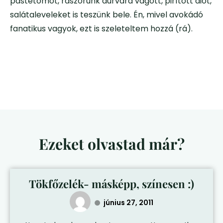
pástétomot, rászórunk durvára vágott, pirított diót,
salátaleveleket is teszünk bele. Én, mivel avokádó
fanatikus vagyok, ezt is szeleteltem hozzá (rá).
Ezeket olvastad már?
Tökfőzelék- másképp, színesen :)
június 27, 2011