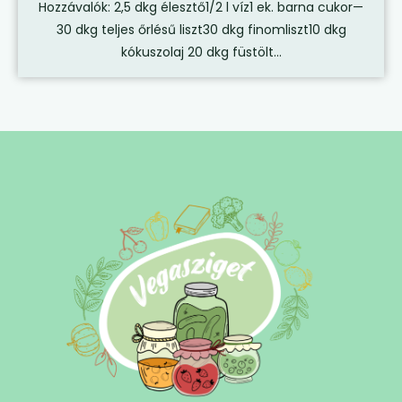
Hozzávalók: 2,5 dkg élesztő1/2 l víz1 ek. barna cukor—
30 dkg teljes őrlésű liszt30 dkg finomliszt10 dkg
kókuszolaj 20 dkg füstölt...