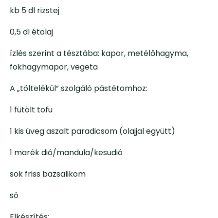
kb 5 dl rizstej
0,5 dl étolaj
ízlés szerint a tésztába: kapor, metélőhagyma,
fokhagymapor, vegeta
A „töltelékül” szolgáló pástétomhoz:
1 fütölt tofu
1 kis üveg aszalt paradicsom (olajjal együtt)
1 marék dió/mandula/kesudió
sok friss bazsalikom
só
Elkészítés: