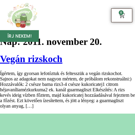
0
ÍRJ NEKEM!
Nap:
2011. november 20.
Vegán rizskoch
Ígértem, így gyorsan lefotóztuk és feltesszük a vegán rizskochot.
Sajnos az adagokat nem nagyon mértem, de próbálom rekonstruálni:)
Hozzávalók: 2 csésze barna rizs3-4 csésze kukoricatej1 citrom
héjavaníliamézkurkuma2 ek. kanál guarmagliszt Elkészítés: A rizs
kevés ideig vízben főztem, majd kukoricatej hozzáadásával fejeztem be
a főzést. Ezt követően ízesítettem, és jött a lényeg: a guarmagliszt
olyan anyag, […]